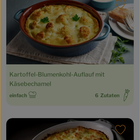
Rezept
Kartoffel-Blumenkohl-Auflauf mit
Käsebechamel
einfach
6
Zutaten
Schwierigkeit:
Rezept