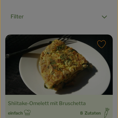
Filter
Rezept
Shiitake-Omelett mit Bruschetta
einfach
8
Zutaten
Schwierigkeit: