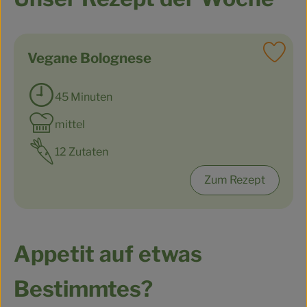
Vegane Bolognese
Reze
45 Minuten
Zubreitungszeit:
mittel
Schwierigkeit:
12 Zutaten
Zum Rezept
Appetit auf etwas
Bestimmtes?