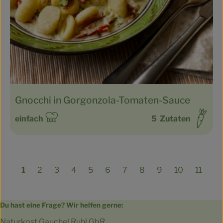
Gnocchi in Gorgonzola-Tomaten-Sauce
einfach
5
Zutaten
Schwierigkeit:
1
2
3
4
5
6
7
8
9
10
11
Du hast eine Frage? Wir helfen gerne:
Naturkost Gauchel Ruhl GbR