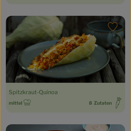
Rezept
Spitzkraut-Quinoa
mittel
8
Zutaten
Schwierigkeit: