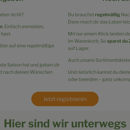
ieber nicht?
Du brauchst
regelmäßig
Nac
Dann mach dir das Leben leic
en
. Einfach anmelden,
 hast.
Mit nur einem Klick landen 
im Warenkorb. So
sparst du 
päter auf eine regelmäßige
auf Lager.
Auch unsere Sortimentskisten
de Saison hat und geben dir
eit nach deinen Wünschen
Und natürlich kannst du dein
oder beenden – ganz unkompl
Jetzt registrieren
Hier sind wir unterwegs