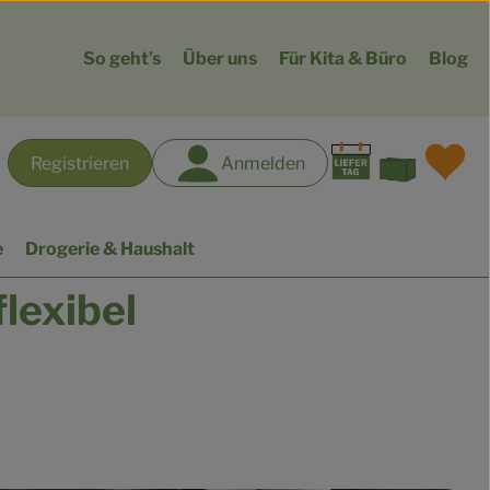
So geht’s
Über uns
Für Kita & Büro
Blog
Warenk
L
Registrieren
Anmelden
hen
e
Drogerie & Haushalt
flexibel