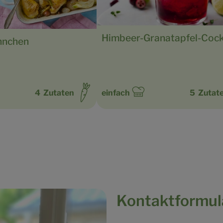
Himbeer-Granatapfel-Cock
hnchen
4
Zutaten
einfach
5
Zutat
:
Schwierigkeit:
Kontaktformul