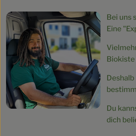
Bei uns 
Eine "Ex
Vielmehr
Biokiste
Deshalb 
bestim
Du kanns
dich beli