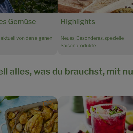
nes Gemüse
Highlights
 aktuell von den eigenen
Neues, Besonderes, spezielle
Saisonprodukte
l alles, was du brauchst, mit n
ten hinzufügen
Rezept zu Favouriten hinzufügen