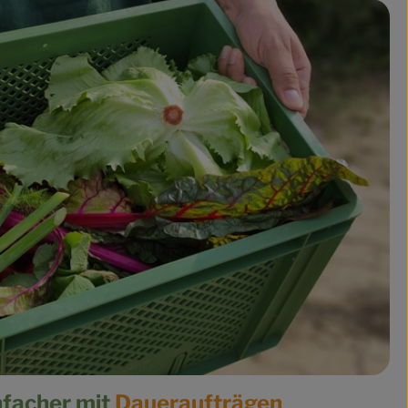
nfacher mit
Daueraufträgen