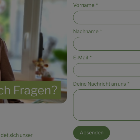
Vorname
*
Nachname
*
E-Mail
*
Deine Nachricht an uns
*
ch Fragen?
Absenden
det sich unser