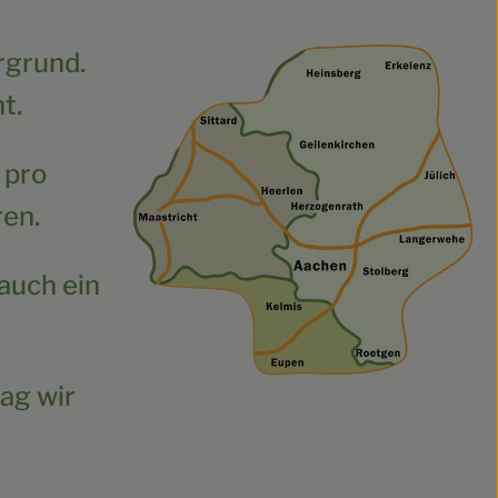
rgrund.
t.
 pro
ren.
auch ein
ag wir