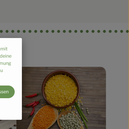
omit
 deine
immung
au
ssen