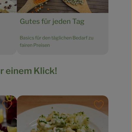
Gutes für jeden Tag
Basics für den täglichen Bedarf zu
fairen Preisen
ur einem Klick!
Rezept zu Favouriten hinzufügen
Rezept zu Fa