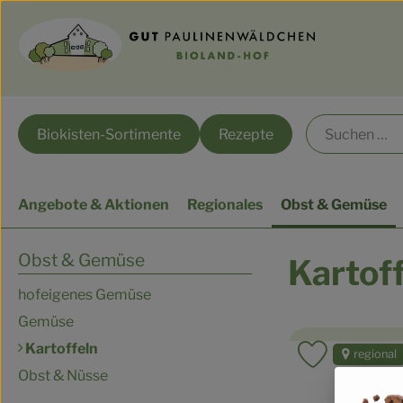
Biokisten-Sortimente
Rezepte
Angebote & Aktionen
Regionales
Obst & Gemüse
Obst & Gemüse
Kartof
hofeigenes Gemüse
Gemüse
Kartoffeln
regional
Produkt zu
Obst & Nüsse