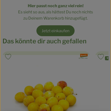
Kühltheke
Hier passt noch ganz viel rein!
Es sieht so aus, als hättest Du noch nichts
Veganes
zu Deinem Warenkorb hinzugefügt.
Brot
Jetzt einkaufen
Speisekammer
Das könnte dir auch gefallen
Getränke
, Verband:
Produkt zu Favouriten hinzufügen
Produ
Drogerie & Haushalt
re
, Kontrollstelle:
DE-ÖKO-006
So geht’s
Über uns
Für Kita & Büro
Blog