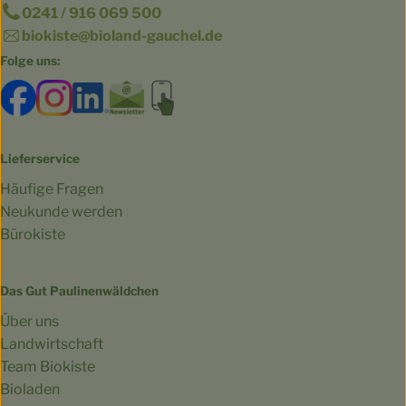
0241 / 916 069 500
biokiste@bioland-gauchel.de
Folge uns:
Externer Link zu https://www.facebook.com/bioland.Ga
Externer Link zu https://www.instagram.com/gut.
Externer Link zu https://www.linkedin.co
Externer Link zu https://www.subscri
Externer Link zu https://biokist
Lieferservice
Häufige Fragen
Neukunde werden
Bürokiste
Das Gut Paulinenwäldchen
Über uns
Landwirtschaft
Team Biokiste
Bioladen