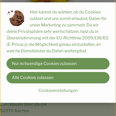
Hier kannst du wählen, ob du Cookies
zulässt und uns somit erlaubst, Daten für
unser Marketing zu sammeln. Da wir
deine Privatsphäre sehr wertschätzen, hast du in
ukt zum Warenkorb hinzufügen
Produkt zum W
Übereinstimmung mit der EU-Richtlinie 2009/136/EG
(E-Privacy) die Möglichkeit genau einzustellen, an
8,90 €
8,70 
/ kg
, Preis:
, Preis
welche Dienstleister du Daten weitergibst.
, Alter Preis:
10,50 €
/ kg
Broccoli
Aachen
Mirabelle
, Herkunft:
Nur notwendige Cookies zulassen
Deutschland
, Herkunft:
Alle Cookies zulassen
Du hast eine Frage? Wir helfen gerne:
Cookieeinstellungen
Naturkost Gauchel Ruhl GbR
Zum Blauen Stein 26-34
52070 Aachen