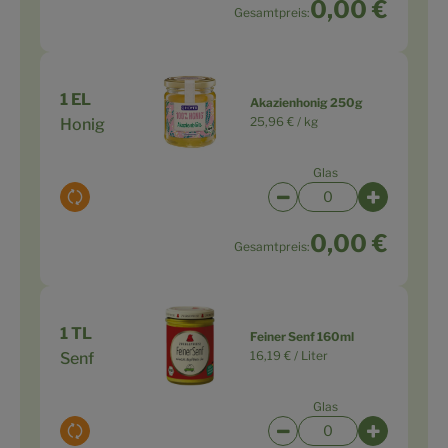
0,00 €
Gesamtpreis:
1 EL
Akazienhonig 250g
25,96 € /
kg
Honig
Glas
Auswahl ändern
Artikelanzahl verringe
Artikelanz
0,00 €
Gesamtpreis:
1 TL
Feiner Senf 160ml
16,19 € /
Liter
Senf
Glas
Auswahl ändern
Artikelanzahl verringe
Artikelanz