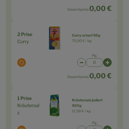
0,00 €
Gesamtpreis:
2 Prise
Curry scharf 50g
75,00 € /
kg
Curry
Pg.
Auswahl ändern
Artikelanzahl verringe
Artikelanz
0,00 €
Gesamtpreis:
1 Prise
Kräutersalz jodiert
Kräutersal
500g
11,58 € /
kg
z
Pg.