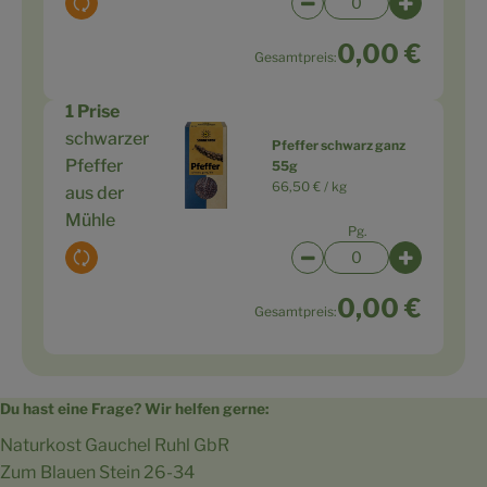
Auswahl ändern
Artikelanzahl verringe
Artikelanz
0,00 €
Gesamtpreis:
1 Prise
schwarzer
Pfeffer schwarz ganz
Pfeffer
55g
66,50 € /
kg
aus der
Mühle
Pg.
Auswahl ändern
Artikelanzahl verringe
Artikelanz
0,00 €
Gesamtpreis:
Du hast eine Frage? Wir helfen gerne:
Naturkost Gauchel Ruhl GbR
Zum Blauen Stein 26-34