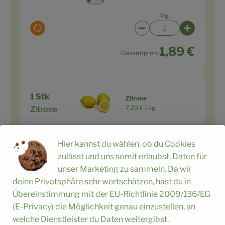
Pg.
Auswahl ändern
Artikelanzahl verringe
Artikelanz
1,89 €
Gesamtpreis:
1 Stk
Zitrone
7,20 € /
kg
Zitrone
Stück
Hier kannst du wählen, ob du Cookies
Auswahl ändern
Artikelanzahl verringe
Artikelanz
zulässt und uns somit erlaubst, Daten für
ca. 1,44 €
unser Marketing zu sammeln. Da wir
Gesamtpreis:
deine Privatsphäre sehr wertschätzen, hast du in
Übereinstimmung mit der EU-Richtlinie 2009/136/EG
(E-Privacy) die Möglichkeit genau einzustellen, an
1 Bund
Petersilie kraus, eigen
welche Dienstleister du Daten weitergibst.