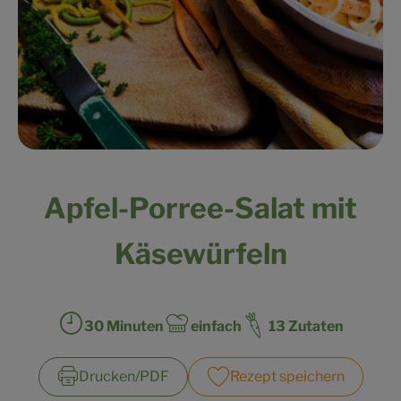
Kühltheke
Veganes
Brot
Speisekammer
Getränke
Apfel-Porree-Salat mit
Drogerie & Haushalt
Käsewürfeln
So geht’s
Über uns
30 Minuten
einfach
13 Zutaten
Zubreitungszeit:
Schwierigkeit:
Für Kita & Büro
Drucken​/​PDF
Rezept speichern
Blog