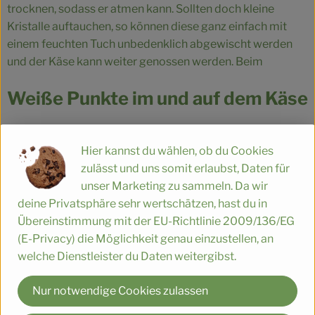
trocknen, sodass er atmen kann. Sollten doch kleine
Kristalle auftauchen, so können diese ganz einfach mit
einem feuchten Tuch unbedenklich abgewischt werden
und der Käse kann weiter genossen werden. Beim
Weiße Punkte im und auf dem Käse
Für viele Käsesorten sind weiße Kristalleinlagerungen
Hier kannst du wählen, ob du Cookies
typisch. Die kleinen Kristalle sind Eiweiß- oder
zulässt und uns somit erlaubst, Daten für
Salzeinlagerungen, die sich im Reifeprozess der
unser Marketing zu sammeln. Da wir
besonders lange gereiften Hartkäse bilden und sogar ein
deine Privatsphäre sehr wertschätzen, hast du in
Qualitätsmerkmal sind. Man kann den Käse bedenkenlos
Übereinstimmung mit der EU-Richtlinie 2009/136/EG
verzehren. Von Schimmelpilzen lassen sich diese
(E-Privacy) die Möglichkeit genau einzustellen, an
Kristalleinlagerungen unterscheiden, da man die
welche Dienstleister du Daten weitergibst.
kristalline Form zwischen den Fingern gut erfühlen kann.
Nur notwendige Cookies zulassen