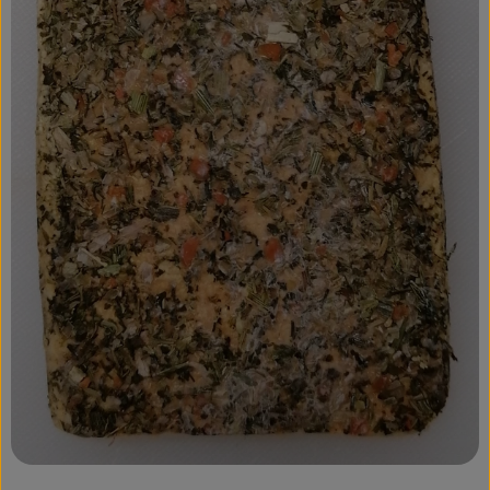
Kühltheke
Veganes
Brot
Speisekammer
Getränke
Drogerie & Haushalt
So geht’s
Über uns
Für Kita & Büro
Blog