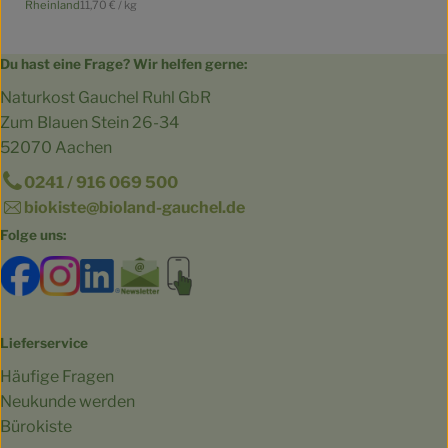
, Referenzpreis:
Rheinland
11,70 €
/ kg
, Herkunft:
Du hast eine Frage? Wir helfen gerne:
Naturkost Gauchel Ruhl GbR
Zum Blauen Stein 26-34
52070 Aachen
0241 / 916 069 500
biokiste@bioland-gauchel.de
Folge uns:
Externer Link zu https://www.facebook.com/bioland.Ga
Externer Link zu https://www.instagram.com/gut.
Externer Link zu https://www.linkedin.co
Externer Link zu https://www.subscri
Externer Link zu https://biokist
Lieferservice
Häufige Fragen
Neukunde werden
Bürokiste