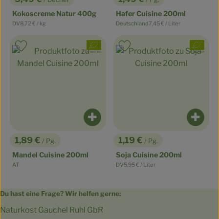
, Preis:
, Preis:
Kokoscreme Natur 400g
Hafer Cuisine 200ml
, Referenzpreis:
, Referenzpreis:
DV
8,72 €
/ kg
Deutschland
7,45 €
/ Liter
, Herkunft:
, Herkunft:
, Verband:
, Verband:
Produkt zu Favouriten hinzufügen
Produkt zu Favouriten hinzufüge
, Kontrollstelle:
, Kontrollstelle:
AT-BIO-301
IT-BIO-007
Produkt zum Warenkorb hinzufüge
Produ
1,89 €
1,19 €
/ Pg.
/ Pg.
, Preis:
, Preis:
Mandel Cuisine 200ml
Soja Cuisine 200ml
, Referenzpreis:
AT
DV
5,95 €
/ Liter
, Herkunft:
, Herkunft:
Du hast eine Frage? Wir helfen gerne:
Naturkost Gauchel Ruhl GbR