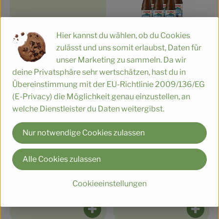
Hier kannst du wählen, ob du Cookies
Produkt zum Warenkorb hinzufüge
zulässt und uns somit erlaubst, Daten für
2,89 €
/ Fl.
unser Marketing zu sammeln. Da wir
, Preis:
Produ
Hafer Barista 0,75l Glasfl.
deine Privatsphäre sehr wertschätzen, hast du in
, Referenzpreis:
18,34 €
DV
3,85 €
/ Liter
/ Kasten
Übereinstimmung mit der EU-Richtlinie 2009/136/EG
, Herkunft:
, Preis:
Mehrweg
(E-Privacy) die Möglichkeit genau einzustellen, an
Hafer Barista 6x0,75l
, Referenzpreis:
Deutschland
4,08 €
/ Liter
welche Dienstleister du Daten weitergibst.
, Herkunft:
Mehrweg
Nur notwendige Cookies zulassen
, Verband:
, Verband:
Produkt zu Favouriten hinzufügen
Produkt zu Favouriten hinzufüge
, Kontrollstelle:
, Kontrollstelle:
IT-BIO-007
IT-BIO-007
Alle Cookies zulassen
Cookieeinstellungen
Produkt zum Warenkorb hinzufüge
Produ