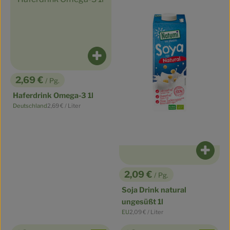
Produkt zum Warenkorb hinzufüge
2,69 €
/ Pg.
, Preis:
Haferdrink Omega-3 1l
, Referenzpreis:
Deutschland
2,69 €
/ Liter
, Herkunft:
Produ
2,09 €
/ Pg.
, Preis:
Soja Drink natural
ungesüßt 1l
, Referenzpreis:
EU
2,09 €
/ Liter
, Herkunft: