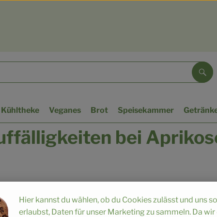
Suc
Kühltheke
Veganes
Brot
Speisekammer
Getränk
ffälligkeiten bei Apriko
sen mit dunklen Flecken:
Hier kannst du wählen, ob du Cookies zulässt und uns s
erlaubst, Daten für unser Marketing zu sammeln. Da wir