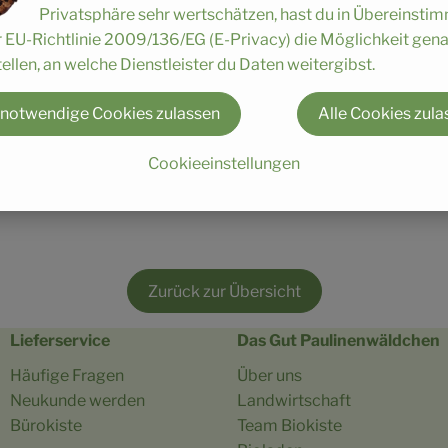
rikosen einmal von braunen Flecken befallen, wirf sie nicht gl
Privatsphäre sehr wertschätzen, hast du in Übereinst
t durch aufliegende Blätter oder auch Astschlag, welcher wie
r EU-Richtlinie 2009/136/EG (E-Privacy) die Möglichkeit gen
n solche Flecken auch durch die Aprikosenbaumkrankheit "Bak
ellen, an welche Dienstleister du Daten weitergibst.
durch Symptome wie zum Beispiel Flecken auf den Früchten o
flanzenschutzmittel zur direkten Bekämpfung dieser Krankheit
 notwendige Cookies zulassen
Alle Cookies zula
Cookieeinstellungen
Zurück zur Übersicht
Lieferservice
Das Gut Paulinenwäldchen
Häufige Fragen
Über uns
Neukunde werden
Landwirtschaft
Bürokiste
Team Biokiste