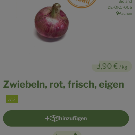
Bioland
Kühltheke
, Kontrollstelle:
DE-ÖKO-006
Aachen
, Herkunft:
Veganes
Brot
Speisekammer
Getränke
3,90 €
/ kg
Drogerie & Haushalt
Zwiebeln, rot, frisch, eigen
So geht’s
Über uns
hinzufügen
Für Kita & Büro
Produkt zum Warenkorb hinzu
Blog