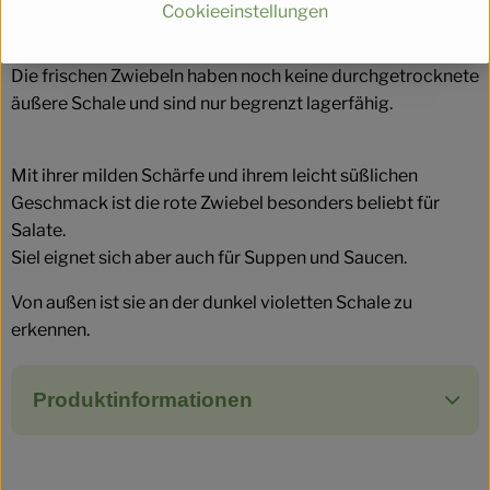
Cookieeinstellungen
Info
Die frischen Zwiebeln haben noch keine durchgetrocknete
äußere Schale und sind nur begrenzt lagerfähig.
Mit ihrer milden Schärfe und ihrem leicht süßlichen
Geschmack ist die rote Zwiebel besonders beliebt für
Salate.
Siel eignet sich aber auch für Suppen und Saucen.
Von außen ist sie an der dunkel violetten Schale zu
erkennen.
Produktinformationen