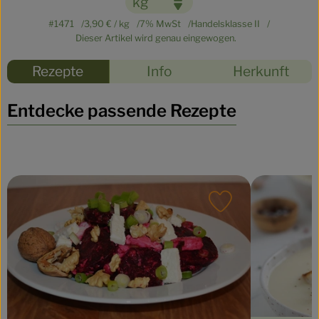
#1471
3,90 €
/ kg
7% MwSt
Handelsklasse II
Dieser Artikel wird genau eingewogen.
Rezepte
Info
Herkunft
Entdecke passende Rezepte
Rezept zu Favou