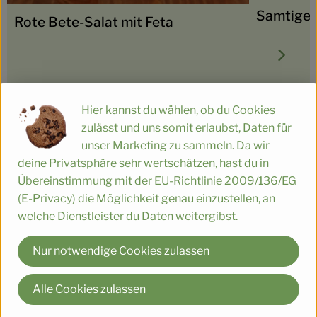
Samtige 
Rote Bete-Salat mit Feta
Hier kannst du wählen, ob du Cookies
zulässt und uns somit erlaubst, Daten für
unser Marketing zu sammeln. Da wir
deine Privatsphäre sehr wertschätzen, hast du in
Übereinstimmung mit der EU-Richtlinie 2009/136/EG
(E-Privacy) die Möglichkeit genau einzustellen, an
welche Dienstleister du Daten weitergibst.
einfach
5
Zutaten
einfach
Schwierigkeit:
Schwierigke
Nur notwendige Cookies zulassen
Alle Cookies zulassen