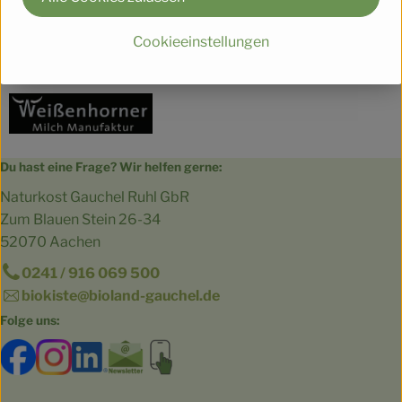
Deutschland
Cookieeinstellungen
Weißenhorner Milch Manufaktur
Du hast eine Frage? Wir helfen gerne:
Naturkost Gauchel Ruhl GbR
Zum Blauen Stein 26-34
52070 Aachen
0241 / 916 069 500
biokiste@bioland-gauchel.de
Folge uns:
Externer Link zu https://www.facebook.com/bioland.Ga
Externer Link zu https://www.instagram.com/gut.
Externer Link zu https://www.linkedin.co
Externer Link zu https://www.subscri
Externer Link zu https://biokist