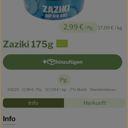
Kühltheke
Veganes
2,99 €
/ Pg.
17,09 €
/ kg
Brot
Zaziki 175g
Speisekammer
Getränke
hinzufügen
Produkt zum Warenkorb hinzu
Drogerie & Haushalt
Pg.
So geht’s
#3225
2,99 €
/ Pg.
17,09 €
/ kg
7% MwSt
Handelsklasse -
Rezepte
Über uns
Info
Herkunft
Es wurden
Entdecke passende Rezepte
Für Kita & Büro
Info
Blog