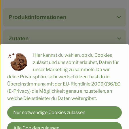
Produktinformationen
Zutaten
Hier kannst du wählen, ob du Cookies
Nährwert-Info
zulässt und uns somit erlaubst, Daten für
unser Marketing zu sammeln. Da wir
deine Privatsphäre sehr wertschätzen, hast du in
Produktdatenblatt
Übereinstimmung mit der EU-Richtlinie 2009/136/EG
(E-Privacy) die Möglichkeit genau einzustellen, an
welche Dienstleister du Daten weitergibst.
Herkunft
Nur notwendige Cookies zulassen
Hersteller: WMF
Alle Cookies zulassen