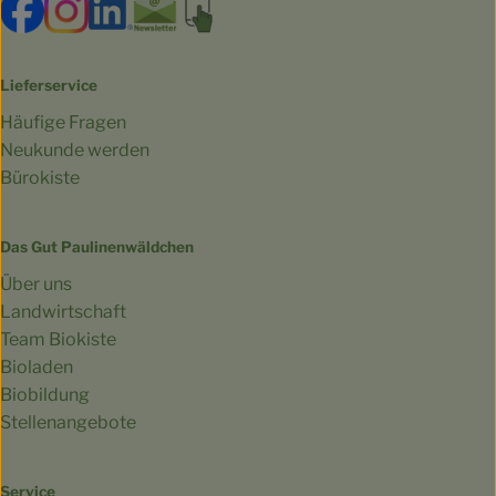
Externer Link zu https://www.facebook.com/bioland.Ga
Externer Link zu https://www.instagram.com/gut.
Externer Link zu https://www.linkedin.co
Externer Link zu https://www.subscri
Externer Link zu https://biokist
Lieferservice
Häufige Fragen
Neukunde werden
Bürokiste
Das Gut Paulinenwäldchen
Über uns
Landwirtschaft
Team Biokiste
Bioladen
Biobildung
Stellenangebote
Service