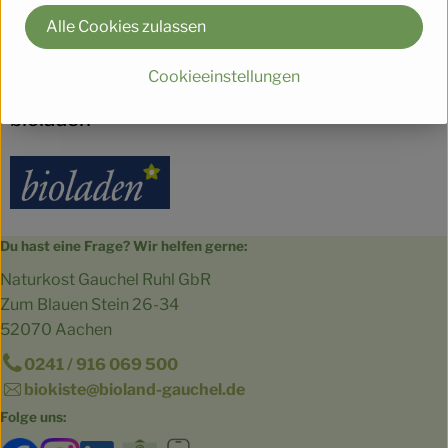
Alle Cookies zulassen
Hersteller: WBI
Cookieeinstellungen
Spanien
bioladen
Du hast eine Frage? Wir helfen gerne:
Naturkost Gauchel Ruhl GbR
Zum Blauen Stein 26-34
52070 Aachen
0241 / 916 069 500
biokiste@bioland-gauchel.de
Folge uns: