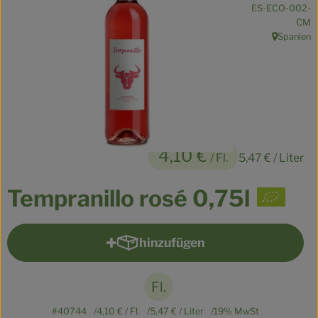
, Kontrollstelle:
ES-ECO-002-
Kühltheke
CM
Spanien
Veganes
, Herkunft:
Brot
Speisekammer
Getränke
4,10 €
/ Fl.
5,47 €
/ Liter
Drogerie & Haushalt
Tempranillo rosé 0,75l
So geht’s
hinzufügen
Produkt zum Warenkorb hinzu
Über uns
Für Kita & Büro
Fl.
#40744
4,10 €
/ Fl.
5,47 €
/ Liter
19% MwSt
Blog