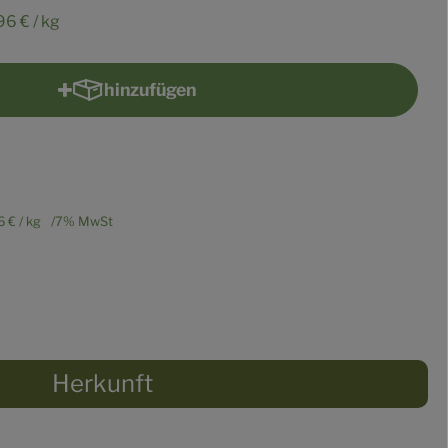
96 €
/ kg
hinzufügen
Produkt zum Warenkorb hinzufügen
6 €
/ kg
7% MwSt
Herkunft