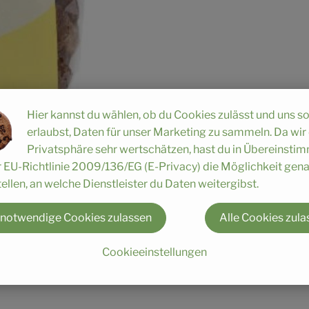
Hier kannst du wählen, ob du Cookies zulässt und uns s
erlaubst, Daten für unser Marketing zu sammeln. Da wir
Privatsphäre sehr wertschätzen, hast du in Übereinst
r EU-Richtlinie 2009/136/EG (E-Privacy) die Möglichkeit gen
ellen, an welche Dienstleister du Daten weitergibst.
 in Europa. Begonnen hat alles ganz klein: 1974 gründeten Jo
tladen im bayerischen Augsburg.
 notwendige Cookies zulassen
Alle Cookies zula
chte ein international agierendes Unternehmen mit 300 Mita
ogische, naturbelassene und vegetarische Lebensmittel herzust
Cookieeinstellungen