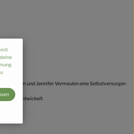
omit
 deine
immung
au
seph Wilhelm und Jennifer Vermeulen eine Selbstversorger-
ssen
rbeitern entwickelt.
ellen.