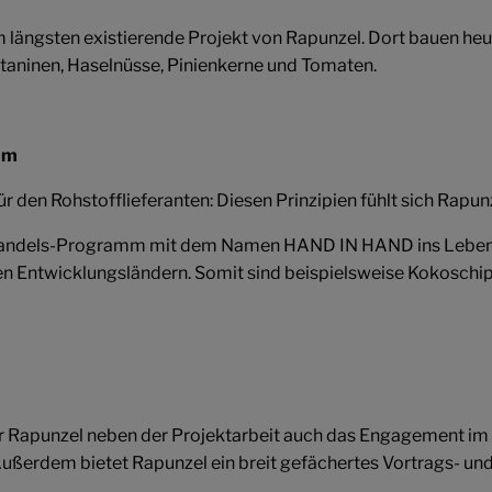
 längsten existierende Projekt von Rapunzel. Dort bauen he
ltaninen, Haselnüsse, Pinienkerne und Tomaten.
mm
ür den Rohstofflieferanten: Diesen Prinzipien fühlt sich Rapunz
handels-Programm mit dem Namen HAND IN HAND ins Leben ger
n Entwicklungsländern. Somit sind beispielsweise Kokoschips
 Rapunzel neben der Projektarbeit auch das Engagement im po
ußerdem bietet Rapunzel ein breit gefächertes Vortrags- u