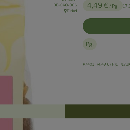
4,49 €
, Kontrollstelle:
DE-ÖKO-006
/ Pg.
17,
Türkei
, Herkunft:
Pg.
#7401
4,49 €
/ Pg.
17,9
Rezepte
n keine passenden Rezepte gefunden.