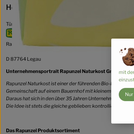
Hersteller: Rapunzel
Türkei
Rapunzel Naturkost GmbH & Co. KG
D 87764 Legau
Unternehmensportrait Rapunzel Naturkost GmbH
mit de
einzust
Rapunzel Naturkost ist einer der führenden Bio-Hersteller
Gemeinschaft auf einem Bauernhof mit kleinem Naturkos
Nur
Daraus hat sich in den über 35 Jahren Unternehmensgeschi
Die Idee ist stets die gleiche geblieben: kontrolliert biol
Das Rapunzel Produktsortiment