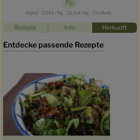
Pg.
#3202
2,19 €
/ Pg.
12,51 €
/ kg
7% MwSt
Rezepte
Info
Herkunft
Entdecke passende Rezepte
Rezept zu Favou