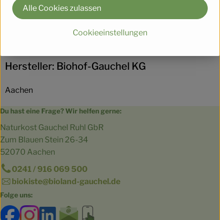
Alle Cookies zulassen
Cookieeinstellungen
Herkunft
Hersteller: Biohof-Gauchel KG
Aachen
Du hast eine Frage? Wir helfen gerne:
Naturkost Gauchel Ruhl GbR
Zum Blauen Stein 26-34
52070 Aachen
0241 / 916 069 500
biokiste@bioland-gauchel.de
Folge uns:
Externer Link zu https://www.facebook.com/bioland.Ga
Externer Link zu https://www.instagram.com/gut.
Externer Link zu https://www.linkedin.co
Externer Link zu https://www.subscri
Externer Link zu https://biokist