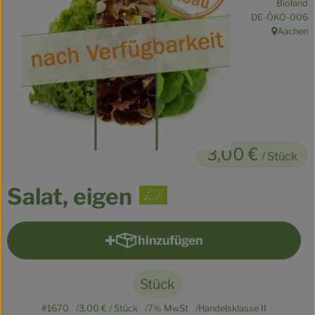
Bioland
Kühltheke
, Kontrollstelle:
DE-ÖKO-006
Aachen
, Herkunft:
Veganes
Brot
Speisekammer
Getränke
3,00 €
/ Stück
Drogerie & Haushalt
Salat, eigen
So geht’s
hinzufügen
Produkt zum Warenkorb hinzu
Über uns
Für Kita & Büro
Stück
#1670
3,00 €
/ Stück
7% MwSt
Handelsklasse II
Blog