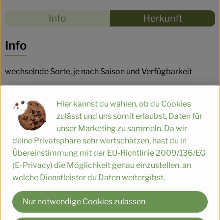
Rezepte
Info
Herkunft
Es wurden
Entdecke passende Rezepte
Info
wechselnde Sorte, je nach Saison und Verfügbarkeit
Salat wird roh verzehrt. Als Salate bauen wir Kopfsalat,
Hier kannst du wählen, ob du Cookies
Bataviasalat und Eichblattsalat jeweils mit roten oder
zulässt und uns somit erlaubst, Daten für
grünen Blättern an. Die Batavia-Salate sind etwas
unser Marketing zu sammeln. Da wir
knackiger und härter; die Eichblattsalate haben ein
deine Privatsphäre sehr wertschätzen, hast du in
weicheres Blatt. Die einzelnen Blätter werden vom Kopf
Übereinstimmung mit der EU-Richtlinie 2009/136/EG
gelöst und können mit beliebigen Dressings kombiniert
(E-Privacy) die Möglichkeit genau einzustellen, an
werden.
welche Dienstleister du Daten weitergibst.
Nur notwendige Cookies zulassen
Produktinformationen