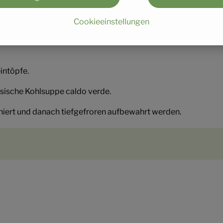
Cookieeinstellungen
ochgemüse verwendet.
intöpfe.
sische Kohlsuppe caldo verde.
hiert und danach tiefgefroren aufbewahrt werden.