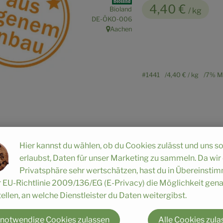
4,40 €
Bioland
/ kg
, Kontrollstelle:
DE-ÖKO-006
Aachen
, Herkunft:
#1441
4,40 €
/ kg
7% M
Hier kannst du wählen, ob du Cookies zulässt und uns s
erlaubst, Daten für unser Marketing zu sammeln. Da wir
Privatsphäre sehr wertschätzen, hast du in Übereinst
Rezepte
r EU-Richtlinie 2009/136/EG (E-Privacy) die Möglichkeit gen
ellen, an welche Dienstleister du Daten weitergibst.
n keine passenden Rezepte gefunden.
 notwendige Cookies zulassen
Alle Cookies zula