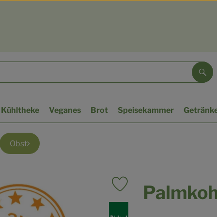
Suc
Kühltheke
Veganes
Brot
Speisekammer
Getränk
Obst
Palmkohl
Produkt zu Favouriten hinzufü
, Verband: