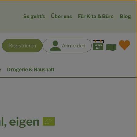
So geht’s
Über uns
Für Kita & Büro
Blog
Warenk
L
Registrieren
Anmelden
hen
e
Drogerie & Haushalt
, eigen
gen