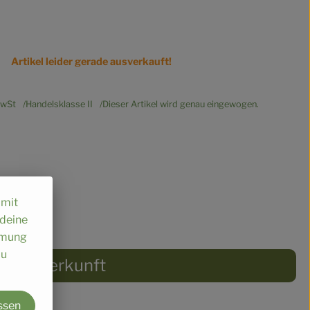
Artikel leider gerade ausverkauft!
wSt
Handelsklasse II
Dieser Artikel wird genau eingewogen.
omit
 deine
immung
au
Herkunft
ssen