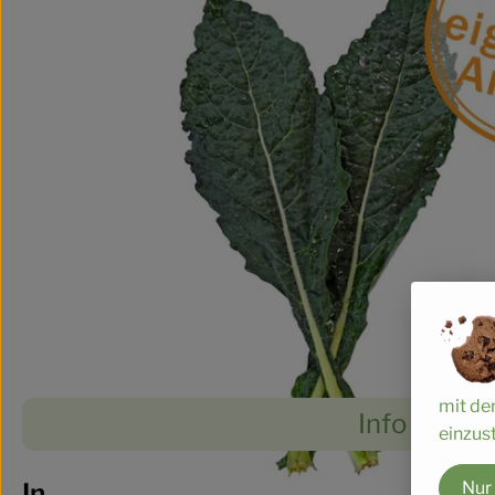
mit de
Info
einzust
Es wurde
Entdecke passende Rezepte
Info
Nur