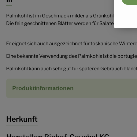
Palmkohl ist im Geschmack milder als Grünkohl.
Die fein geschnittenen Blätter werden für Salate oder K
Er eignet sich auch ausgezeichnet für toskanische Wintere
Eine bekannte Verwendung des Palmkohls ist die portugie
Palmkohl kann auch sehr gut für späteren Gebrauch blanc
Produktinformationen
Herkunft