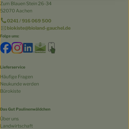
Zum Blauen Stein 26-34
52070 Aachen
0241 / 916 069 500
biokiste@bioland-gauchel.de
Folge uns:
Externer Link zu https://www.facebook.com/bioland.Ga
Externer Link zu https://www.instagram.com/gut.
Externer Link zu https://www.linkedin.co
Externer Link zu https://www.subscri
Externer Link zu https://biokist
Lieferservice
Häufige Fragen
Neukunde werden
Bürokiste
Das Gut Paulinenwäldchen
Über uns
Landwirtschaft