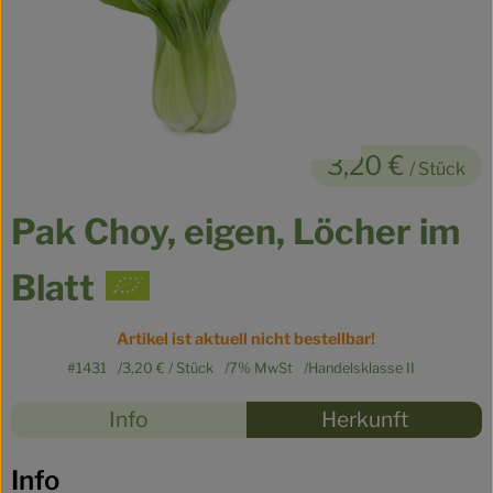
Kühltheke
Veganes
Brot
3,20 €
Speisekammer
/ Stück
Getränke
Pak Choy, eigen, Löcher im
Drogerie & Haushalt
Blatt
Artikel ist aktuell nicht bestellbar!
So geht’s
#1431
3,20 €
/ Stück
7% MwSt
Handelsklasse II
Über uns
Rezepte
Info
Herkunft
Für Kita & Büro
Es wurden
Entdecke passende Rezepte
Info
Blog