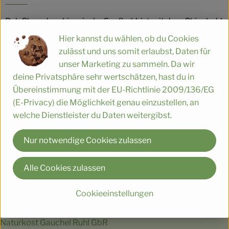
Pak Choy, der chinesische Senfkohl, ist mit dem Chinakohl
verwandt.
Hier kannst du wählen, ob du Cookies
Er kann roh oder gekocht gegessen werden.
zulässt und uns somit erlaubst, Daten für
Die Kocheigenschaften ähneln denen von Mangold oder
unser Marketing zu sammeln. Da wir
Spinat.
deine Privatsphäre sehr wertschätzen, hast du in
Übereinstimmung mit der EU-Richtlinie 2009/136/EG
(E-Privacy) die Möglichkeit genau einzustellen, an
Produktinformationen
welche Dienstleister du Daten weitergibst.
Nur notwendige Cookies zulassen
Herkunft
Alle Cookies zulassen
Aachen
Cookieeinstellungen
Du hast eine Frage? Wir helfen gerne:
Naturkost Gauchel Ruhl GbR