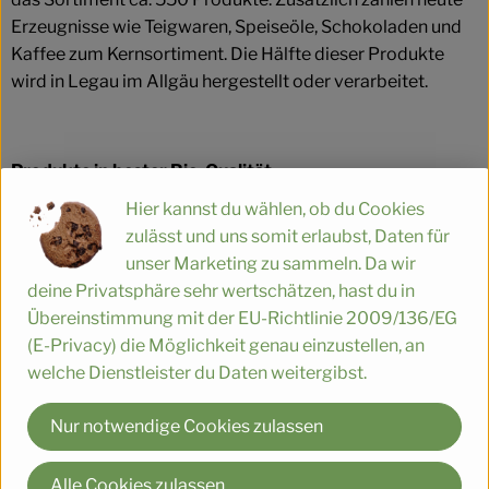
Erzeugnisse wie Teigwaren, Speiseöle, Schokoladen und
Kaffee zum Kernsortiment. Die Hälfte dieser Produkte
wird in Legau im Allgäu hergestellt oder verarbeitet.
Produkte in bester Bio-Qualität
Hier kannst du wählen, ob du Cookies
Produktqualität steht bei Rapunzel an erster Stelle. Das
zulässt und uns somit erlaubst, Daten für
Qualitätssicherungs-Team nimmt daher eine
unser Marketing zu sammeln. Da wir
Schlüsselposition im Unternehmen ein. Die Kontrollen der
deine Privatsphäre sehr wertschätzen, hast du in
Rohstoffe beginnen bereits auf dem Feld. Bei
Übereinstimmung mit der EU-Richtlinie 2009/136/EG
Wareneingang werden alle Rohstoffe und Produkte
(E-Privacy) die Möglichkeit genau einzustellen, an
beprobt. Zusätzlich werden sie durch anerkannte externe
welche Dienstleister du Daten weitergibst.
Labors unabhängig analysiert.
Wie schon zu Beginn liegen Rapunzel auch heute die
Nur notwendige Cookies zulassen
persönlichen Kontakte zu den Lieferanten und langfristige
Partnerschaften besonders am Herzen. Besuche vor Ort,
Alle Cookies zulassen