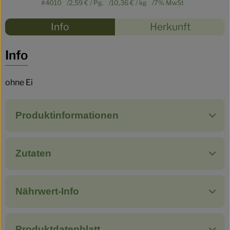
#4010
2,59 €
/ Pg.
10,36 €
/ kg
7% MwSt
Rezepte
Info
Herkunft
Es wurden
Entdecke passende Rezepte
Info
ohne Ei
Produktinformationen
Zutaten
Nährwert-Info
Produktdatenblatt