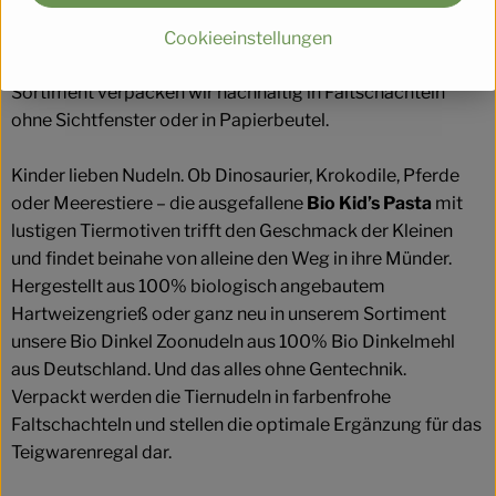
Buchweizenmehl und die dunkle Farbe bringen
Abwechslung auf den Teller. Unsere Hülsenfrucht Pasta
Cookieeinstellungen
sorgt für die extra Portion Protein. Das gesamte
Sortiment verpacken wir nachhaltig in Faltschachteln
ohne Sichtfenster oder in Papierbeutel.
Kinder lieben Nudeln. Ob Dinosaurier, Krokodile, Pferde
oder Meerestiere – die ausgefallene
Bio Kid’s Pasta
mit
lustigen Tiermotiven trifft den Geschmack der Kleinen
und findet beinahe von alleine den Weg in ihre Münder.
Hergestellt aus 100% biologisch angebautem
Hartweizengrieß oder ganz neu in unserem Sortiment
unsere Bio Dinkel Zoonudeln aus 100% Bio Dinkelmehl
aus Deutschland. Und das alles ohne Gentechnik.
Verpackt werden die Tiernudeln in farbenfrohe
Faltschachteln und stellen die optimale Ergänzung für das
Teigwarenregal dar.