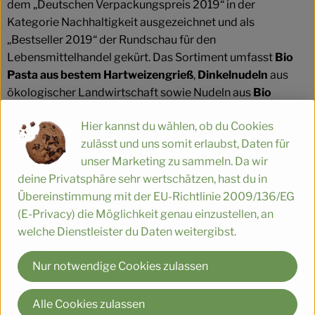
dem „Deutschen Verpackungspreis 2019“ in der
Kategorie Nachhaltigkeit ausgezeichnet und als
„Bestseller 2019“ der Rundschau für den
Lebensmittelhandel gekürt. Das Sortiment umfasst
Bio
Pasta aus bestem Hartweizengrieß
,
Dinkelnudeln
aus
ökologischer Landwirtschaft sowie Nudeln aus
Bio
Emmer und Bio Einkorn
, dem schwäbischen Urgetreide.
Hier kannst du wählen, ob du Cookies
Für die Dinkelpasta verwenden wir zu 100 % in
zulässt und uns somit erlaubst, Daten für
Deutschland angebautes Naturland Getreide.
unser Marketing zu sammeln. Da wir
deine Privatsphäre sehr wertschätzen, hast du in
Unsere
glutenfreien Bio Teigwaren
werden ohne
Übereinstimmung mit der EU-Richtlinie 2009/136/EG
Bindemittel und Zusatzstoffe produziert und zeichnen
(E-Privacy) die Möglichkeit genau einzustellen, an
sich durch einen natürlichen Geschmack und die
welche Dienstleister du Daten weitergibst.
erstklassige Kochstabilität aus. Die Bio Fusilli und
Spaghetti bestehen aus 70 % Mais- und 30 % Reismehl.
Nur notwendige Cookies zulassen
Die glutenfreien Penne und Spaghetti werden aus 100 %
ökologischem Naturreis hergestellt. Der nussige
Eigengeschmack der Fusilli, Penne oder Spaghetti aus Bio
Alle Cookies zulassen