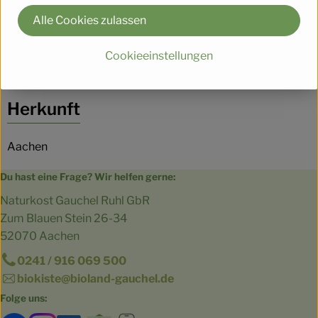
Alle Cookies zulassen
Produktinformationen
Cookieeinstellungen
Herkunft
Aachen
Du hast eine Frage? Wir helfen gerne:
Naturkost Gauchel Ruhl GbR
Zum Blauen Stein 26-34
52070 Aachen
0241 / 916 069 500
biokiste@bioland-gauchel.de
Folge uns: