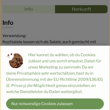
Rezepte
Info
Herkunft
Es wurden
Entdecke passende Rezepte
Info
Verwendung:
Kopfsalate lassen sich als Salate, auch gemischt mit
Kräutern, Tomaten, Paprika, Oliven, Obst, Nüssen, Käse...;
zubereiten und stellen eine erfrischende,
Hier kannst du wählen, ob du Cookies
appetitanregende und sehr bekömmliche Kost dar. Durch
zulässt und uns somit erlaubst, Daten für
die unterschiedlichsten Soßenvarianten kommt viel
unser Marketing zu sammeln. Da wir
Abwechslung auf den Tisch und erfreut nicht nur den
deine Privatsphäre sehr wertschätzen, hast du in
Gaumen.
Übereinstimmung mit der EU-Richtlinie 2009/136/EG
(E-Privacy) die Möglichkeit genau einzustellen, an
welche Dienstleister du Daten weitergibst.
Lagerung:
Kopfsalate sind sehr begrenzt haltbar. Er sollte kühl
Nur notwendige Cookies zulassen
aufbewahrt und in ein feuchtes Tuch gewickelt werden.