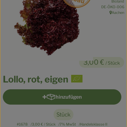
Bioland
Kühltheke
, Kontrollstelle:
DE-ÖKO-006
Aachen
, Herkunft:
Veganes
Brot
Speisekammer
Getränke
3,00 €
/ Stück
Drogerie & Haushalt
Lollo, rot, eigen
So geht’s
hinzufügen
Produkt zum Warenkorb hinzu
Über uns
Für Kita & Büro
Stück
#1678
3,00 €
/ Stück
7% MwSt
Handelsklasse II
Blog