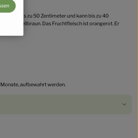
ssen
sser von bis zu 50 Zentimeter und kann bis zu 40
lmählich hellbraun. Das Fruchtfleisch ist orangerot. Er
re Monate, aufbewahrt werden.