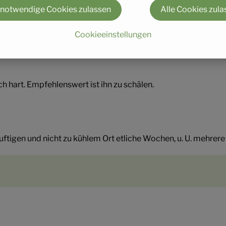
 notwendige Cookies zulassen
Alle Cookies zula
ler Kürbis, auch Moschuskürbis genannt. Er hat einen Durchme
Cookieeinstellungen
Die Schale ist anfangs grün und färbt sich bis zur Vollreife al
uskatkürbis eignet sich gut in Chutneys.
ch hart. Empfehlenswert ist ihn zu schälen.
uftigen und nicht zu kühlem Ort etliche Wochen, u. U. mehre