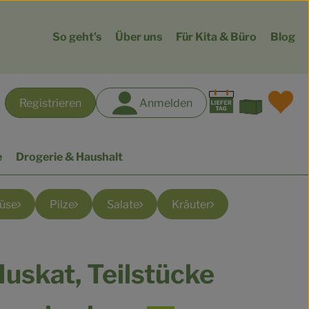
So geht’s
Über uns
Für Kita & Büro
Blog
Warenk
L
Registrieren
Anmelden
hen
e
Drogerie & Haushalt
müse
Pilze
Salate
Kräuter
uskat, Teilstücke
gen