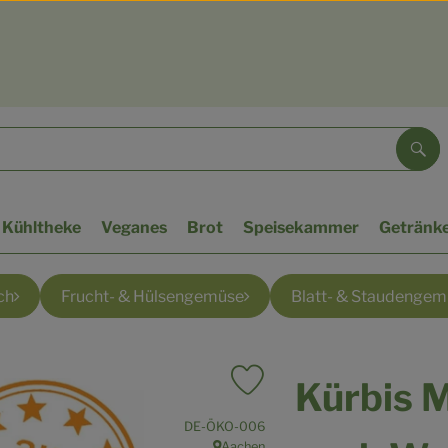
Suc
Kühltheke
Veganes
Brot
Speisekammer
Getränk
ch
Frucht- & Hülsengemüse
Blatt- & Staudenge
Kürbis M
Produkt zu Favouriten hinzufü
, Kontrollstelle:
DE-ÖKO-006
Aachen