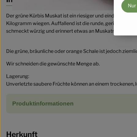
Nur
Der grüne Kürbis Muskat ist ein riesiger und eindrucksvol
Kilogramm wiegen. Auffallend ist die runde, gerippte Form. 
schmeckt würzig und erinnert etwas an Muskatnuss. Der M
Die grüne, bräunliche oder orange Schale ist jedoch ziemli
Wir schneiden die gewünschte Menge ab.
Lagerung:
Unverletzte saubere Früchte können an einem trockenen, l
Produktinformationen
Herkunft