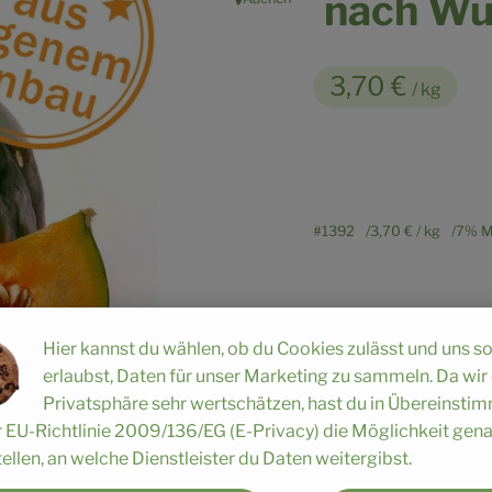
nach Wu
, Herkunft:
3,70 €
/ kg
#1392
3,70 €
/ kg
7% M
Hier kannst du wählen, ob du Cookies zulässt und uns s
erlaubst, Daten für unser Marketing zu sammeln. Da wir
Rezepte
Privatsphäre sehr wertschätzen, hast du in Übereinst
r EU-Richtlinie 2009/136/EG (E-Privacy) die Möglichkeit gen
ellen, an welche Dienstleister du Daten weitergibst.
n keine passenden Rezepte gefunden.