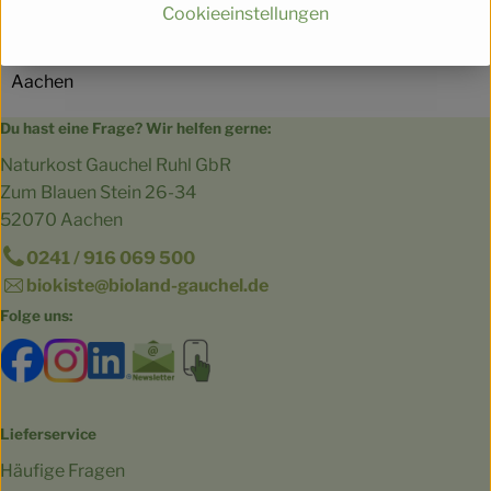
Cookieeinstellungen
Hersteller: Bioh
Aachen
Du hast eine Frage? Wir helfen gerne:
Naturkost Gauchel Ruhl GbR
Zum Blauen Stein 26-34
52070 Aachen
0241 / 916 069 500
biokiste@bioland-gauchel.de
Folge uns:
Externer Link zu https://www.facebook.com/bioland.Ga
Externer Link zu https://www.instagram.com/gut.
Externer Link zu https://www.linkedin.co
Externer Link zu https://www.subscri
Externer Link zu https://biokist
Lieferservice
Häufige Fragen