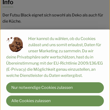
Info
Der Futsu Black eignet sich sowohl als Deko als auch für
die Küche.
Die Früchte sind zunächst dunkelgrün, mit zunehmender
Hier kannst du wählen, ob du Cookies
Reife verfärben sie sich beige und bekommen einen
zulässt und uns somit erlaubst, Daten für
grauen Überzug.
unser Marketing zu sammeln. Da wir
Das Fruchtfleisch ist leuchtend orange und von
deine Privatsphäre sehr wertschätzen, hast du in
hervorragendem, fruchtigem Geschmack.
Übereinstimmung mit der EU-Richtlinie 2009/136/EG
(E-Privacy) die Möglichkeit genau einzustellen, an
welche Dienstleister du Daten weitergibst.
Produktinformationen
Nur notwendige Cookies zulassen
Alle Cookies zulassen
Herkunft