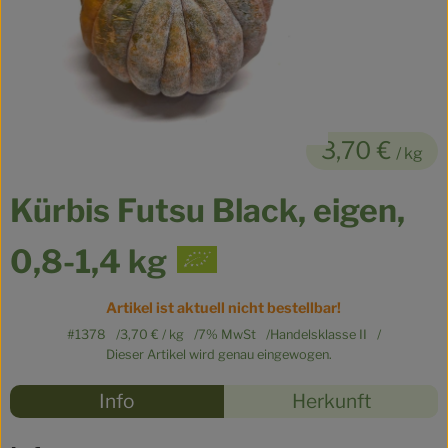
Kühltheke
Veganes
Brot
3,70 €
Speisekammer
/ kg
Getränke
Kürbis Futsu Black, eigen,
Drogerie & Haushalt
0,8-1,4 kg
Artikel ist aktuell nicht bestellbar!
So geht’s
#1378
3,70 €
/ kg
7% MwSt
Handelsklasse II
Über uns
Dieser Artikel wird genau eingewogen.
Rezepte
Info
Herkunft
Für Kita & Büro
Es wurden
Entdecke passende Rezepte
Blog