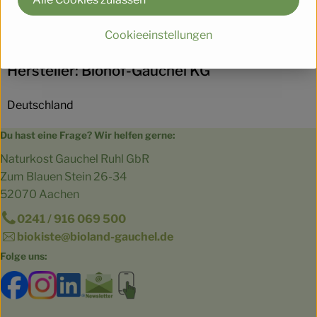
Herkunft
Cookieeinstellungen
Hersteller: Biohof-Gauchel KG
Deutschland
Du hast eine Frage? Wir helfen gerne:
Naturkost Gauchel Ruhl GbR
Zum Blauen Stein 26-34
52070 Aachen
0241 / 916 069 500
biokiste@bioland-gauchel.de
Folge uns:
Externer Link zu https://www.facebook.com/bioland.Ga
Externer Link zu https://www.instagram.com/gut.
Externer Link zu https://www.linkedin.co
Externer Link zu https://www.subscri
Externer Link zu https://biokist