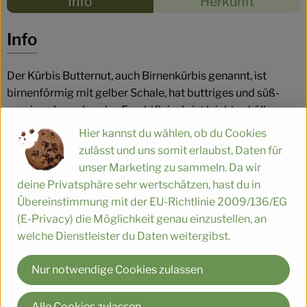
Info
Herkunft
Es wurden
Entdecke passende Rezepte
Info
Der Kürbis Butternut, auch Birnenkürbis genannt, ist
birnenförmig mit gelber Schale, hat buttriges und süß-
nussig schmeckendes Fruchtfleisch, ist leicht schälbar
und für vielerlei Rezepte geeignet.
Hier kannst du wählen, ob du Cookies
zulässt und uns somit erlaubst, Daten für
unser Marketing zu sammeln. Da wir
Lagerung:
deine Privatsphäre sehr wertschätzen, hast du in
Unverletzte saubere Früchte können an einem trockenen,
Übereinstimmung mit der EU-Richtlinie 2009/136/EG
luftigen und nicht zu kühlem Ort etliche Wochen, u. U.
(E-Privacy) die Möglichkeit genau einzustellen, an
mehrere Monate, aufbewahrt werden.
welche Dienstleister du Daten weitergibst.
Produktinformationen
Nur notwendige Cookies zulassen
Alle Cookies zulassen