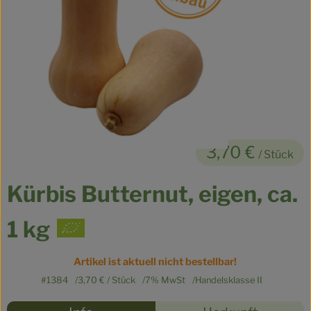
Kühltheke
Veganes
Brot
Speisekammer
Getränke
3,70 €
/ Stück
Drogerie & Haushalt
Kürbis Butternut, eigen, ca.
So geht’s
1 kg
Über uns
Artikel ist aktuell nicht bestellbar!
Für Kita & Büro
#1384
3,70 €
/ Stück
7% MwSt
Handelsklasse II
Rezepte
Blog