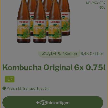
, Kontrollstelle:
DE-ÖKO-007
Kühltheke
DV
, Herk
Veganes
Brot
Speisekammer
Getränke
29,14 €
/ Kasten
6,48 €
/ Liter
Drogerie & Haushalt
Kombucha Original 6x 0,75l
So geht’s
Über uns
Preis inkl. Transportgebühr
Für Kita & Büro
hinzufügen
Produkt zum Warenkorb hinzu
Blog