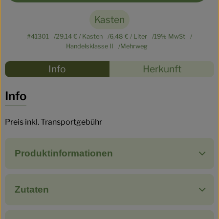
Kasten
#41301
29,14 €
/ Kasten
6,48 €
/ Liter
19% MwSt
Handelsklasse II
Mehrweg
Rezepte
Info
Herkunft
Es wurden
Entdecke passende Rezepte
Info
Preis inkl. Transportgebühr
Produktinformationen
Zutaten