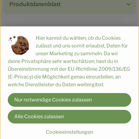
Produktdatenblatt
Herkunft
Hier kannst du wählen, ob du Cookies
zulässt und uns somit erlaubst, Daten für
Hersteller: Voelkel
unser Marketing zu sammeln. Da wir
deine Privatsphäre sehr wertschätzen, hast du in
DV
Übereinstimmung mit der EU-Richtlinie 2009/136/EG
(E-Privacy) die Möglichkeit genau einzustellen, an
welche Dienstleister du Daten weitergibst.
Voelkel GmbH
Nur notwendige Cookies zulassen
D 29478 Höhbeck
In unserer familiengeführten Naturkostsafterei im Norden
Alle Cookies zulassen
Deutschlands machen wir Saft so, dass alle etwas davon
haben: Unsere Kund*innen, Mitarbeiter*innen,
Cookieeinstellungen
Anbaupartner*innen und besonders die Natur – und das