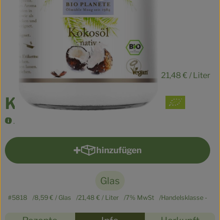
Kühltheke
Veganes
Brot
8,59 €
Speisekammer
/ Glas
21,48 €
/ Liter
Getränke
Kokosöl nativ 400ml
Drogerie & Haushalt
.
hinzufügen
So geht’s
Produkt zum Warenkorb hinzu
Über uns
Glas
Für Kita & Büro
#5818
8,59 €
/ Glas
21,48 €
/ Liter
7% MwSt
Handelsklasse -
Blog