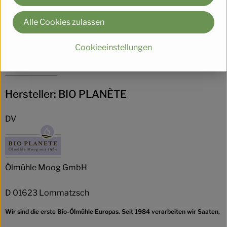
Produktdatenblatt
Alle Cookies zulassen
Cookieeinstellungen
Herkunft
Hersteller: BIO PLANÈTE
DV
Ölmühle Moog GmbH
D 01623 Lommatzsch
Wir sind die erste Bio-Ölmühle Europas. Seit 1984 verarbeiten wir Saaten,