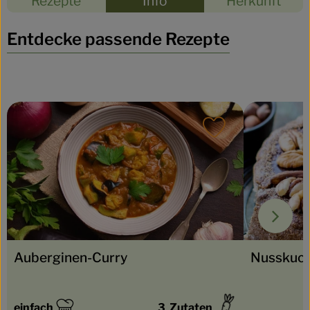
Rezepte
Info
Herkunft
Entdecke passende Rezepte
Rezept zu Favou
Nusskuch
Auberginen-Curry
einfach
3
Zutaten