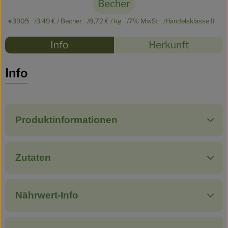
Becher
#3905
3,49 €
/ Becher
8,72 €
/ kg
7% MwSt
Handelsklasse II
Rezepte
Info
Herkunft
Es wurden
Entdecke passende Rezepte
Info
Produktinformationen
Zutaten
Nährwert-Info