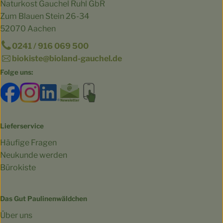
Naturkost Gauchel Ruhl GbR
Zum Blauen Stein 26-34
52070 Aachen
0241 / 916 069 500
biokiste@bioland-gauchel.de
Folge uns:
Externer Link zu https://www.facebook.com/bioland.Ga
Externer Link zu https://www.instagram.com/gut.
Externer Link zu https://www.linkedin.co
Externer Link zu https://www.subscri
Externer Link zu https://biokist
Lieferservice
Häufige Fragen
Neukunde werden
Bürokiste
Das Gut Paulinenwäldchen
Über uns