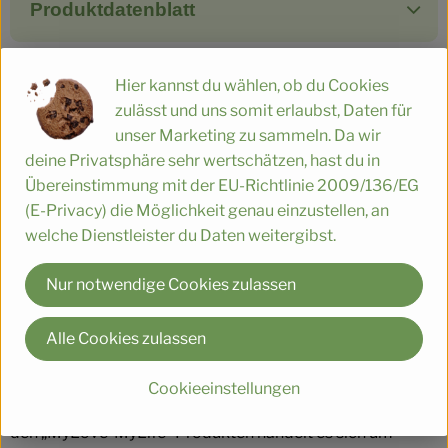
Produktdatenblatt
Hier kannst du wählen, ob du Cookies
Herkunft
zulässt und uns somit erlaubst, Daten für
unser Marketing zu sammeln. Da wir
deine Privatsphäre sehr wertschätzen, hast du in
Hersteller: My Love - My Life
Übereinstimmung mit der EU-Richtlinie 2009/136/EG
(E-Privacy) die Möglichkeit genau einzustellen, an
DV
welche Dienstleister du Daten weitergibst.
Nur notwendige Cookies zulassen
Leeb Biomilch GmbH
Alle Cookies zulassen
A 4552 Wartberg/Krems
Kreativität, Liebe zum Handwerk und Nachhaltigkeit
Cookieeinstellungen
bilden das Fundament der Marke „MyLove-MyLife“. Bei
den „MyLove-MyLife“ Produkten handelt es sich um