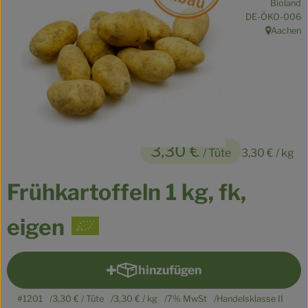
Bioland
Kühltheke
, Kontrollstelle:
DE-ÖKO-006
Aachen
, Herkunft:
Veganes
Brot
Speisekammer
Getränke
3,30 €
/ Tüte
3,30 €
/ kg
Drogerie & Haushalt
Frühkartoffeln 1 kg, fk,
So geht’s
eigen
Über uns
hinzufügen
Für Kita & Büro
Produkt zum Warenkorb hinz
#1201
3,30 €
/ Tüte
3,30 €
/ kg
7% MwSt
Handelsklasse II
Blog