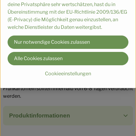
deine Privatsphäre sehr wertschätzen, hast du in
einfach
5
Zutaten
einfach
Schwierigkeit:
Schwierigke
Übereinstimmung mit der EU-Richtlinie 2009/136/EG
(E-Privacy) die Möglichkeit genau einzustellen, an
welche Dienstleister du Daten weitergibst.
Nur notwendige Cookies zulassen
Info
Alle Cookies zulassen
Frühkartoffeln sind aufgrund ihrer dünnen Schale nur
begrenzt haltbar. Diese frühe Ernte führt zu einer
Cookieeinstellungen
weicheren und empfindlicheren Schale.
Frühkartoffeln sollten innerhalb von 6-8 Tagen verbraucht
werden.
Produktinformationen