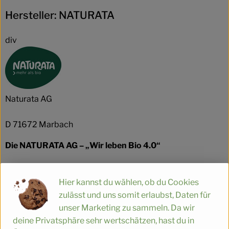
Hersteller: NATURATA
div
Naturata AG
D 71672 Marbach
Die NATURATA AG – „Wir leben Bio 4.0“
Als führender Anbieter von biologischen und bio-
dynamischen Lebensmitteln zeichnet sich die NATURATA
Hier kannst du wählen, ob du Cookies
AG durch beste Qualität, Nachhaltigkeit und einzigartigen
zulässt und uns somit erlaubst, Daten für
Geschmack aus. Die Marke macht dabei den extra Schritt,
unser Marketing zu sammeln. Da wir
um Verbrauchern mehr als Standard Bio zu garantieren.
deine Privatsphäre sehr wertschätzen, hast du in