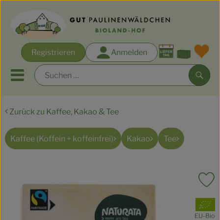
Warenk
Registrieren
Anmelden
Link
Mobiles Menu öffnen oder s
Such
Zurück zu Kaffee, Kakao & Tee
Biokisten-Sortimente
Rezepte
Kaffee (Koffein + koffeinfrei)
Kakao
Tee
Angebote & Aktionen
P
Regionales
, Verband:
Obst & Gemüse
EU-Bio