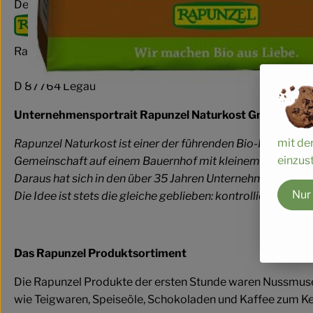
Deutschland
Rapunzel Naturkost GmbH & Co. KG
D 87764 Legau
Unternehmensportrait Rapunzel Naturkost GmbH
mit de
Rapunzel Naturkost ist einer der führenden Bio-Hersteller
einzust
Gemeinschaft auf einem Bauernhof mit kleinem Naturkos
Daraus hat sich in den über 35 Jahren Unternehmensgeschi
Nur
Die Idee ist stets die gleiche geblieben: kontrolliert biol
Das Rapunzel Produktsortiment
Die Rapunzel Produkte der ersten Stunde waren Nussmuse,
wie Teigwaren, Speiseöle, Schokoladen und Kaffee zum Kern