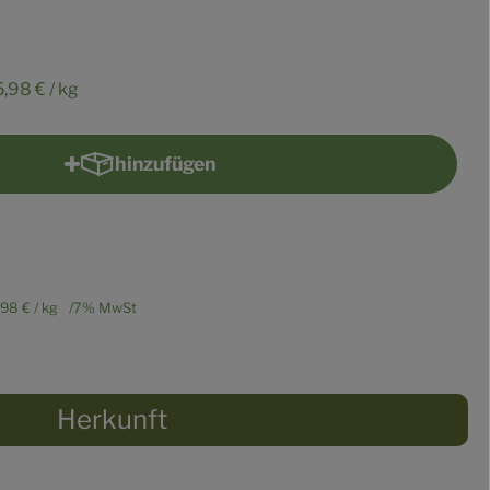
5,98 €
/ kg
hinzufügen
Produkt zum Warenkorb hinzufügen
,98 €
/ kg
7% MwSt
Herkunft