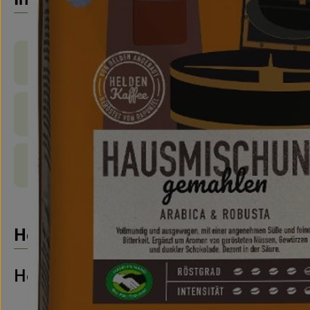
Produktinformationen
Zutaten
Produktdatenblatt
Herkunft
Hersteller: Rapunzel