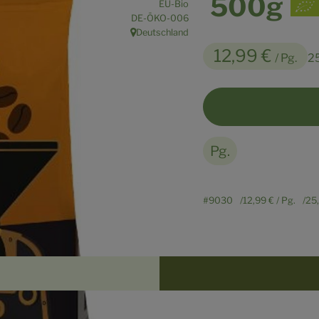
500g
EU-Bio
, Kontrollstelle:
DE-ÖKO-006
Deutschland
, Herkunft:
12,99 €
/ Pg.
2
Pg.
#9030
12,99 €
/ Pg.
25
Rezepte
n keine passenden Rezepte gefunden.