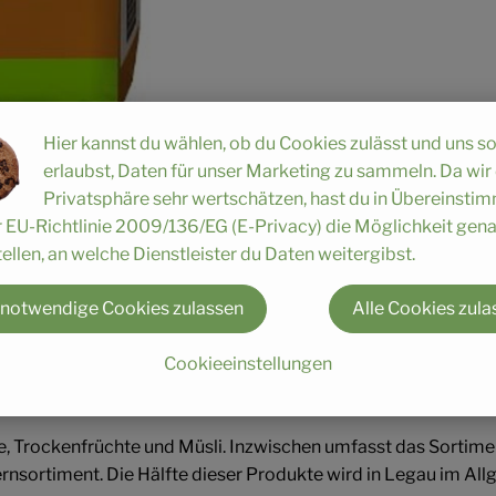
Hier kannst du wählen, ob du Cookies zulässt und uns s
erlaubst, Daten für unser Marketing zu sammeln. Da wir
Privatsphäre sehr wertschätzen, hast du in Übereinst
r EU-Richtlinie 2009/136/EG (E-Privacy) die Möglichkeit gen
 in Europa. Begonnen hat alles ganz klein: 1974 gründeten Jo
ellen, an welche Dienstleister du Daten weitergibst.
tladen im bayerischen Augsburg.
chte ein international agierendes Unternehmen mit 300 Mita
 notwendige Cookies zulassen
Alle Cookies zula
ogische, naturbelassene und vegetarische Lebensmittel herzust
Cookieeinstellungen
 Trockenfrüchte und Müsli. Inzwischen umfasst das Sortimen
sortiment. Die Hälfte dieser Produkte wird in Legau im Allgä