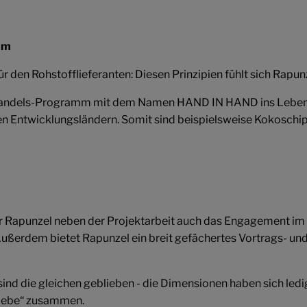
mm
ür den Rohstofflieferanten: Diesen Prinzipien fühlt sich Rapunz
handels-Programm mit dem Namen HAND IN HAND ins Leben ger
n Entwicklungsländern. Somit sind beispielsweise Kokoschips
 Rapunzel neben der Projektarbeit auch das Engagement im po
ußerdem bietet Rapunzel ein breit gefächertes Vortrags- u
sind die gleichen geblieben - die Dimensionen haben sich led
Liebe“ zusammen.