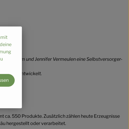
omit
 deine
immung
au
seph Wilhelm und Jennifer Vermeulen eine Selbstversorger-
rbeitern entwickelt.
ssen
ellen.
t ca. 550 Produkte. Zusätzlich zählen heute Erzeugnisse
u hergestellt oder verarbeitet.