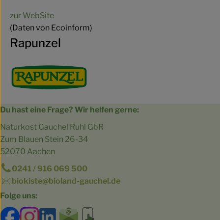
zur WebSite
(Daten von Ecoinform)
Rapunzel
Du hast eine Frage? Wir helfen gerne:
Naturkost Gauchel Ruhl GbR
Zum Blauen Stein 26-34
52070 Aachen
0241 / 916 069 500
biokiste@bioland-gauchel.de
Folge uns:
Externer Link zu https://www.facebook.com/bioland.Ga
Externer Link zu https://www.instagram.com/gut.
Externer Link zu https://www.linkedin.co
Externer Link zu https://www.subscri
Externer Link zu https://biokist