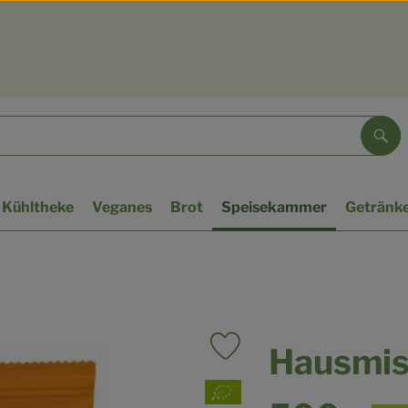
Suc
Kühltheke
Veganes
Brot
Speisekammer
Getränk
Hausmis
Produkt zu Favouriten hinzufü
, Verband: