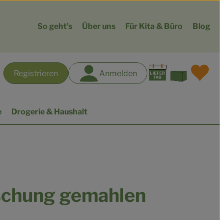
So geht’s
Über uns
Für Kita & Büro
Blog
Warenk
L
Registrieren
Anmelden
hen
e
Drogerie & Haushalt
chung gemahlen
gen