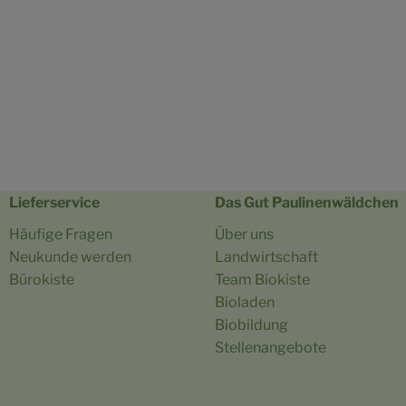
Lieferservice
Das Gut Paulinenwäldchen
Häufige Fragen
Über uns
Neukunde werden
Landwirtschaft
Bürokiste
Team Biokiste
Bioladen
Biobildung
Stellenangebote
uchel/
paulinenwaeldchen/
m/company/bioland-hof-gut-paulinenw%C3%A4ldchen
bepage.com/newslettergauchel
e-aachen.de/so-gehts/unsere-app.html