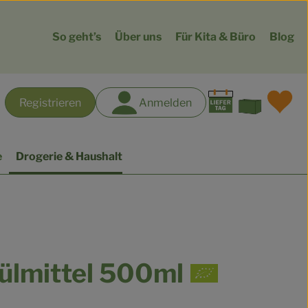
So geht’s
Über uns
Für Kita & Büro
Blog
Warenk
L
Registrieren
Anmelden
hen
e
Drogerie & Haushalt
ülmittel 500ml
gen