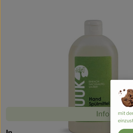
Info
mit de
einzust
Es wurde
Entdecke passende Rezepte
Info