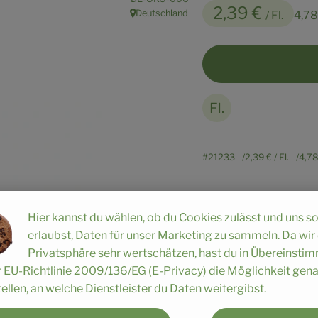
2,39 €
Deutschland
/ Fl.
4,78
, Herkunft:
Fl.
#21233
2,39 €
/ Fl.
4,7
Hier kannst du wählen, ob du Cookies zulässt und uns s
erlaubst, Daten für unser Marketing zu sammeln. Da wir
Privatsphäre sehr wertschätzen, hast du in Übereinst
Rezepte
r EU-Richtlinie 2009/136/EG (E-Privacy) die Möglichkeit gen
ellen, an welche Dienstleister du Daten weitergibst.
n keine passenden Rezepte gefunden.