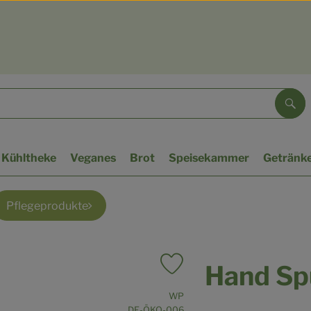
Suc
Kühltheke
Veganes
Brot
Speisekammer
Getränk
Pflegeprodukte
Hand Sp
Produkt zu Favouriten hinzufü
, Verband:
WP
, Kontrollstelle:
DE-ÖKO-006