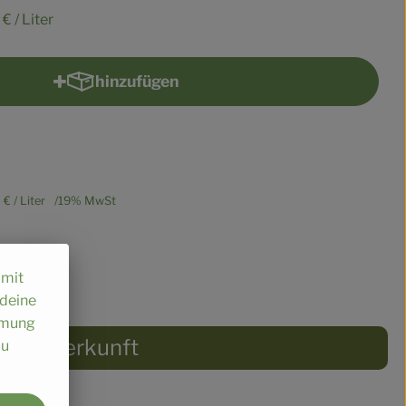
 €
/ Liter
hinzufügen
Produkt zum Warenkorb hinzufügen
8 €
/ Liter
19% MwSt
omit
 deine
immung
Herkunft
au