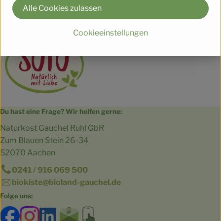
Deutschland
Alle Cookies zulassen
SOTO
Cookieeinstellungen
Du hast eine Frage? Wir helfen gerne:
Naturkost Gauchel Ruhl GbR
Zum Blauen Stein 26-34
52070 Aachen
0241 / 916 069 500
biokiste@bioland-gauchel.de
Folge uns:
Externer Link zu https://www.facebook.com/bioland.Ga
Externer Link zu https://www.instagram.com/gut.
Externer Link zu https://www.linkedin.co
Externer Link zu https://www.subscri
Externer Link zu https://biokist