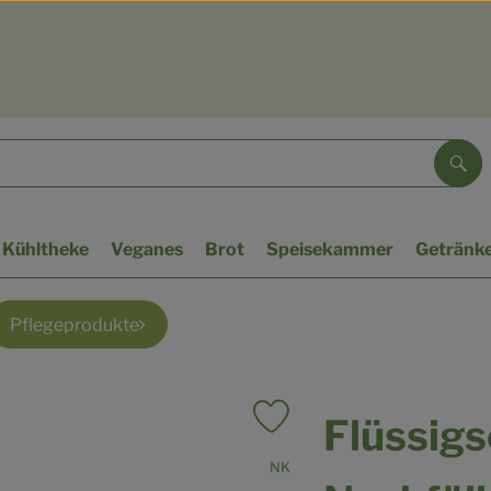
Suc
Kühltheke
Veganes
Brot
Speisekammer
Getränk
Pflegeprodukte
Flüssigs
Produkt zu Favouriten hinzufü
, Verband:
NK
, Kontrollstelle:
.