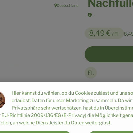
Nachfüll
Deutschland
, Herkunft:
.
8,49 €
/ Fl.
8,4
Fl.
Hier kannst du wählen, ob du Cookies zulässt und uns s
#21081
8,49 €
/ Fl.
8,4
erlaubst, Daten für unser Marketing zu sammeln. Da wir
Privatsphäre sehr wertschätzen, hast du in Übereinst
Rezepte
r EU-Richtlinie 2009/136/EG (E-Privacy) die Möglichkeit gen
ellen, an welche Dienstleister du Daten weitergibst.
n keine passenden Rezepte gefunden.