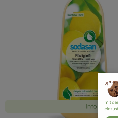
mit de
Info
einzust
Es wurde
Entdecke passende Rezepte