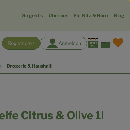
So geht’s
Über uns
Für Kita & Büro
Blog
Warenk
L
Registrieren
Anmelden
hen
e
Drogerie & Haushalt
eife Citrus & Olive 1l
gen