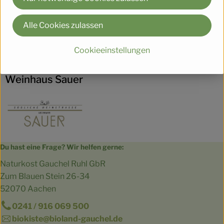
Herkunft
Alle Cookies zulassen
Hersteller: Weingut Sauer
Cookieeinstellungen
Deutschland
Weinhaus Sauer
Du hast eine Frage? Wir helfen gerne:
Naturkost Gauchel Ruhl GbR
Zum Blauen Stein 26-34
52070 Aachen
0241 / 916 069 500
biokiste@bioland-gauchel.de