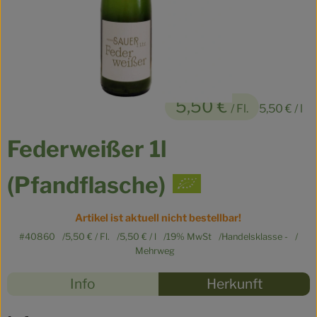
Kühltheke
Veganes
Brot
5,50 €
Speisekammer
/ Fl.
5,50 €
/ l
Getränke
Federweißer 1l
Drogerie & Haushalt
(Pfandflasche)
Artikel ist aktuell nicht bestellbar!
So geht’s
#40860
5,50 €
/ Fl.
5,50 €
/ l
19% MwSt
Handelsklasse -
Über uns
Mehrweg
Rezepte
Info
Herkunft
Für Kita & Büro
Es wurden
Entdecke passende Rezepte
Blog