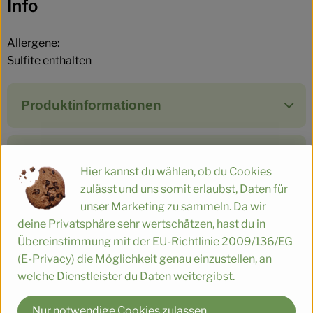
Info
Allergene:
Sulfite enthalten
Produktinformationen
Zutaten
Hier kannst du wählen, ob du Cookies
zulässt und uns somit erlaubst, Daten für
unser Marketing zu sammeln. Da wir
Nährwert-Info
deine Privatsphäre sehr wertschätzen, hast du in
Übereinstimmung mit der EU-Richtlinie 2009/136/EG
(E-Privacy) die Möglichkeit genau einzustellen, an
Produktdatenblatt
welche Dienstleister du Daten weitergibst.
Nur notwendige Cookies zulassen