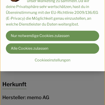
unser Marketing zu sammeln. Da wir
ideale Helfer, um Gläser, Teller, Töpfe und Pfannen
deine Privatsphäre sehr wertschätzen, hast du in
hygienisch sauber zu halten. Durch den Aufhängehaken
Übereinstimmung mit der EU-Richtlinie 2009/136/EG
kann die Bürste gut abtropfen.
(E-Privacy) die Möglichkeit genau einzustellen, an
Bei der Herstellung werden natürliche und
welche Dienstleister du Daten weitergibst.
nachwachsende Rohstoffe aus Deutschland verwendet.
Nur notwendige Cookies zulassen
Produktinformationen
Alle Cookies zulassen
Cookieeinstellungen
Produktdatenblatt
Herkunft
Hersteller: memo AG