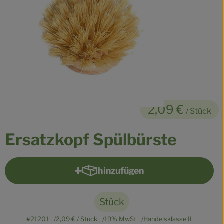
Kühltheke
Veganes
Brot
Speisekammer
Getränke
2,09 €
/ Stück
Drogerie & Haushalt
Ersatzkopf Spülbürste
So geht’s
hinzufügen
Produkt zum Warenkorb hinzu
Über uns
Für Kita & Büro
Stück
#21201
2,09 €
/ Stück
19% MwSt
Handelsklasse II
Blog