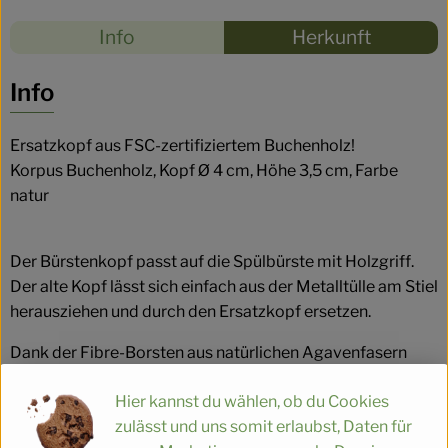
Rezepte
Info
Herkunft
Es wurden
Entdecke passende Rezepte
Info
Ersatzkopf aus FSC-zertifiziertem Buchenholz!
Korpus Buchenholz, Kopf Ø 4 cm, Höhe 3,5 cm, Farbe
natur
Der Bürstenkopf passt auf die Spülbürste mit Holzgriff.
Der alte Kopf lässt sich einfach aus der Metalltülle am Stiel
herausziehen und durch den Ersatzkopf ersetzen.
Dank der Fibre-Borsten aus natürlichen Agavenfasern
sind sie besonders langlebig, da das Naturmaterial
Hier kannst du wählen, ob du Cookies
haltbar, hitzebeständig, widerstandsfähig gegen Säuren
zulässt und uns somit erlaubst, Daten für
und zugleich elastisch ist. Somit ist der Ersatzkopf der