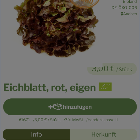
Bioland
Kühltheke
, Kontrollstelle:
DE-ÖKO-006
Aachen
, Herkunft:
Veganes
Brot
Speisekammer
Getränke
3,00 €
/ Stück
Drogerie & Haushalt
Eichblatt, rot, eigen
So geht’s
hinzufügen
Produkt zum Warenkorb hinz
Über uns
#1671
3,00 €
/ Stück
7% MwSt
Handelsklasse II
Für Kita & Büro
Rezepte
Info
Herkunft
Blog