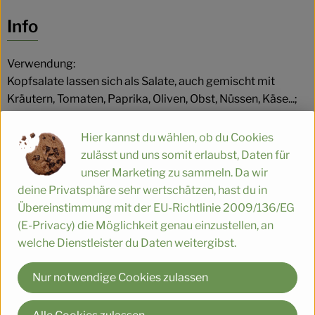
Es wurden
Entdecke passende Rezepte
Info
Verwendung:
Kopfsalate lassen sich als Salate, auch gemischt mit
Kräutern, Tomaten, Paprika, Oliven, Obst, Nüssen, Käse...;
zubereiten und stellen eine erfrischende,
appetitanregende und sehr bekömmliche Kost dar. Durch
Hier kannst du wählen, ob du Cookies
die unterschiedlichsten Soßenvarianten kommt viel
zulässt und uns somit erlaubst, Daten für
Abwechslung auf den Tisch und erfreut nicht nur den
unser Marketing zu sammeln. Da wir
Gaumen.
deine Privatsphäre sehr wertschätzen, hast du in
Übereinstimmung mit der EU-Richtlinie 2009/136/EG
(E-Privacy) die Möglichkeit genau einzustellen, an
Lagerung:
welche Dienstleister du Daten weitergibst.
Kopfsalate sind sehr begrenzt haltbar. Er sollte kühl
aufbewahrt und in ein feuchtes Tuch gewickelt werden.
Nur notwendige Cookies zulassen
Produktinformationen