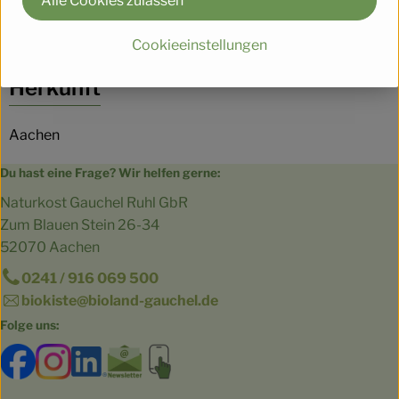
Alle Cookies zulassen
Cookieeinstellungen
Herkunft
Aachen
Du hast eine Frage? Wir helfen gerne:
Naturkost Gauchel Ruhl GbR
Zum Blauen Stein 26-34
52070 Aachen
0241 / 916 069 500
biokiste@bioland-gauchel.de
Folge uns:
Externer Link zu https://www.facebook.com/bioland.Ga
Externer Link zu https://www.instagram.com/gut.
Externer Link zu https://www.linkedin.co
Externer Link zu https://www.subscri
Externer Link zu https://biokist