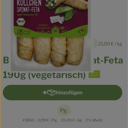
Kühltheke
Veganes
Brot
3,99 €
Speisekammer
/ Pg.
21,00 €
/ kg
Getränke
Börek-Röllchen Spinat-Feta
Drogerie & Haushalt
190g (vegetarisch)
So geht’s
hinzufügen
Produkt zum Warenkorb hinzu
Über uns
Pg.
Für Kita & Büro
#3863
3,99 €
/ Pg.
21,00 €
/ kg
7% MwSt
Blog