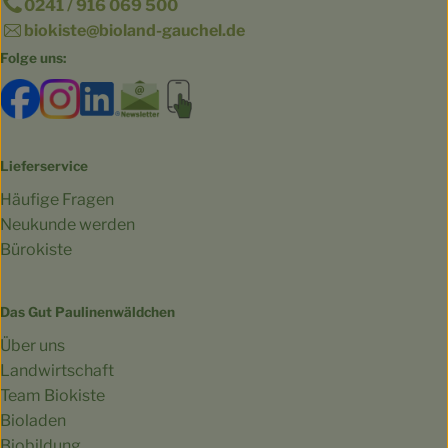
0241 / 916 069 500
biokiste@bioland-gauchel.de
Folge uns:
Externer Link zu https://www.facebook.com/bioland.Ga
Externer Link zu https://www.instagram.com/gut.
Externer Link zu https://www.linkedin.co
Externer Link zu https://www.subscri
Externer Link zu https://biokist
Lieferservice
Häufige Fragen
Neukunde werden
Bürokiste
Das Gut Paulinenwäldchen
Über uns
Landwirtschaft
Team Biokiste
Bioladen
Biobildung