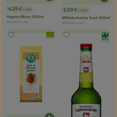
4,29 €
/ Glas
2,59 €
/ Glas
, Preis:
, Preis:
Vegane Mayo 250ml
Mittelscharfer Senf 160ml
, Referenzpreis:
DV
17,16 €
/ Liter
, Referenzpreis:
DV
16,19 €
/ Liter
, Herkunft:
, Herkunft:
, Verband:
, Verband:
Produkt zu Favouriten hinzufügen
Produkt zu Favouriten hinzufüge
, Kontrollstelle:
DE-ÖKO-001
, Kontrollstelle:
DE-ÖKO-001