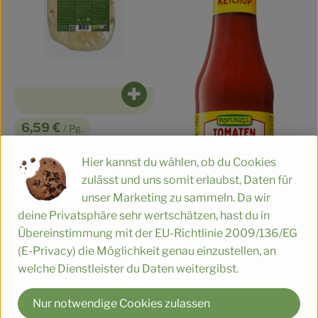
Produkt zum Warenkorb hinzufüge
6,59 €
/ Pg.
, Preis:
Pinsa 400g
Hier kannst du wählen, ob du Cookies
, Referenzpreis:
DV
16,48 €
/ kg
, Herkunft:
zulässt und uns somit erlaubst, Daten für
unser Marketing zu sammeln. Da wir
deine Privatsphäre sehr wertschätzen, hast du in
Übereinstimmung mit der EU-Richtlinie 2009/136/EG
(E-Privacy) die Möglichkeit genau einzustellen, an
Produ
welche Dienstleister du Daten weitergibst.
4,29 €
/ Fl.
, Preis:
Nur notwendige Cookies zulassen
Tomaten-Ketchup 450ml