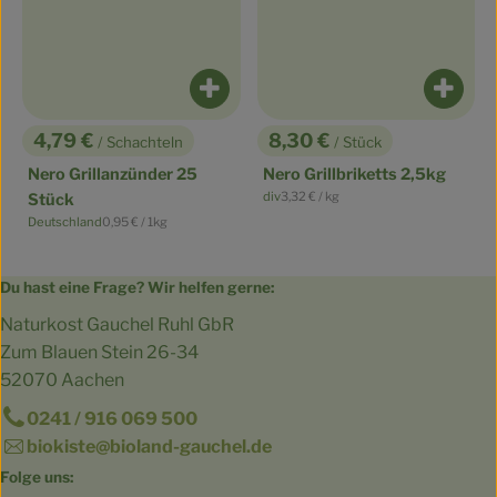
Produkt zum Warenkorb hinzufüge
Produ
4,79 €
8,30 €
/ Schachteln
/ Stück
, Preis:
, Preis:
Nero Grillanzünder 25
Nero Grillbriketts 2,5kg
, Referenzpreis:
div
3,32 €
/ kg
Stück
, Herkunft:
, Referenzpreis:
Deutschland
0,95 €
/ 1kg
, Herkunft:
Du hast eine Frage? Wir helfen gerne:
Naturkost Gauchel Ruhl GbR
Zum Blauen Stein 26-34
52070 Aachen
0241 / 916 069 500
biokiste@bioland-gauchel.de
Folge uns: