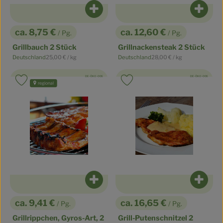
Produkt zum Warenkorb hinzufüge
Produ
ca. 8,75 €
ca. 12,60 €
/ Pg.
/ Pg.
, Preis:
, Preis:
Grillbauch 2 Stück
Grillnackensteak 2 Stück
, Referenzpreis:
, Referenzpreis:
Deutschland
25,00 €
/ kg
Deutschland
28,00 €
/ kg
, Herkunft:
, Herkunft:
, Kontrollstelle:
, Kontrollstelle:
DE-ÖKO-006
DE-ÖKO-006
Produkt zu Favouriten hinzufügen
Produkt zu Favouriten hinzufüge
regional
Produkt zum Warenkorb hinzufüge
Produ
ca. 9,41 €
ca. 16,65 €
/ Pg.
/ Pg.
, Preis:
, Preis:
Grillrippchen, Gyros-Art, 2
Grill-Putenschnitzel 2