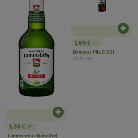
Produ
1,69 €
/ Fl.
, Preis:
Bahkauv Pils 0,33 l
, Referenzpreis:
5,12 €
/ Liter
Produkt zum Warenkorb hinzufüge
1,39 €
/ Fl.
, Preis:
Lammsbräu alkoholfrei