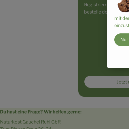
Registriere dich hie
bestelle deine erste 
mit de
einzust
Nur
Jetzt 
Du hast eine Frage? Wir helfen gerne:
Naturkost Gauchel Ruhl GbR