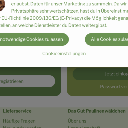
erlaubst, Daten für unser Marketing zu sammeln. Da wir
r im Handumdrehen und
Du wurdest ausgeloggt, 
Privatsphäre sehr wertschätzen, hast du in Übereinst
Ökokiste!
deine Session abgelaufe
r EU-Richtlinie 2009/136/EG (E-Privacy) die Möglichkeit gen
einloggen.
ellen, an welche Dienstleister du Daten weitergibst.
 notwendige Cookies zulassen
Alle Cookies zula
Cookieeinstellungen
Jetzt einl
registrieren
Passwort ve
Lieferservice
Das Gut Paulinenwäldchen
Häufige Fragen
Über uns