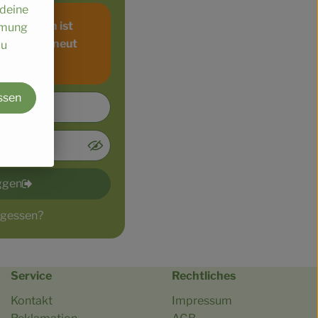
 deine
vermutlich ist
immung
n. Bitte erneut
au
ssen
oggen
rgessen?
Service
Rechtliches
Kontakt
Impressum