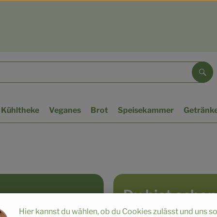
Suc
Kühltheke
Veganes
Brot
Speisekammer
Getränk
Du bist scho
Hier kannst du wählen, ob du Cookies zulässt und uns s